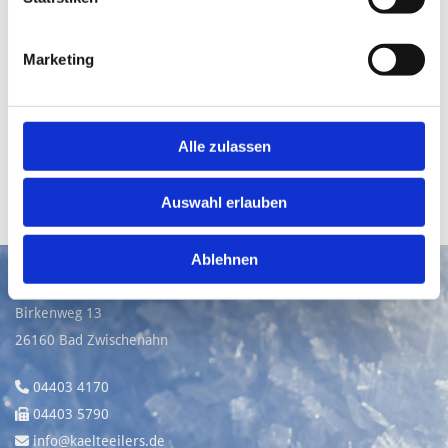
Güte
Marketing
Fernbedienung mittels PC über CoolControl möglich
Alle zulassen
LASSEN SIE SICH VON UNS BERATEN
Auswahl erlauben

Ablehnen
Kälte-Klima-Service Eilers GmbH
Birkenweg 13
26160 Bad Zwischenahn
04403 4170

04403 5790

info@kaelteeilers.de
