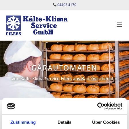
Zum Inhalt springen

04403 4170
GÄRAUTOMATEN
von Kälte-Klima Service Eilers aus Bad Zwischenahn
Entdecken Sie unsere Anlagen
Zustimmung
Details
Über Cookies