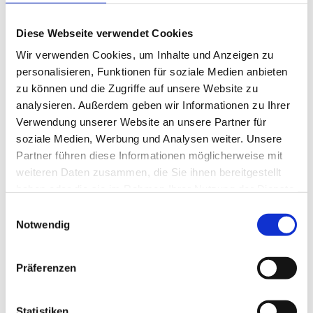
Optimale Ergebnisse
Diese Webseite verwendet Cookies
durch professionelle Gärautomaten
Wir verwenden Cookies, um Inhalte und Anzeigen zu
personalisieren, Funktionen für soziale Medien anbieten
Raumtemperatur: -20°C bis +35°C
zu können und die Zugriffe auf unsere Website zu
Luftfeuchte: 60% bis 98% rF
analysieren. Außerdem geben wir Informationen zu Ihrer
Verwendung unserer Website an unsere Partner für
Alle Innenfläche aus Edelstahl
soziale Medien, Werbung und Analysen weiter. Unsere
Partner führen diese Informationen möglicherweise mit
Boden aus Edelstahl und als Wanne ausgeformt
weiteren Daten zusammen, die Sie ihnen bereitgestellt
haben oder die sie im Rahmen Ihrer Nutzung der Dienste
Abgehängte Deckenluftführung für einen optimalen
gesammelt haben.
Luftstrom über die Ware
Einwilligungsauswahl
Notwendig
Große Verdampferflächen bewirken eine hohe
Luftfeuchte
Präferenzen
Aktive Luftbefeuchtung über ein externes Dampfgerät
Modernste Kältetechnik bewirkt eine hohe energetische
Statistiken